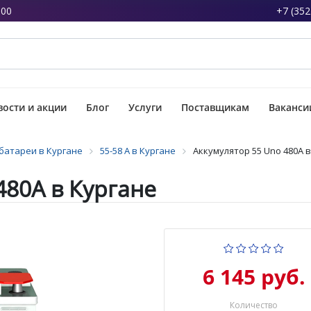
:00
+7 (352
ости и акции
Блог
Услуги
Поставщикам
Ваканси
батареи в Кургане
55-58 А в Кургане
Аккумулятор 55 Uno 480А 
480А в Кургане
6 145 руб.
Количество