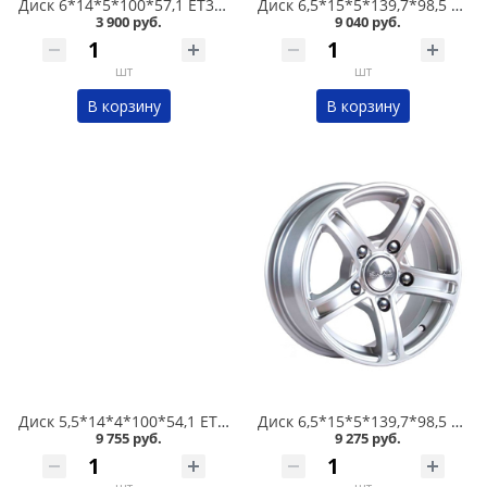
Диск 6*14*5*100*57,1 ET38 Alcasta M01 GMF в Кургане
Диск 6,5*15*5*139,7*98,5 ET40 Скад Тор Алмаз Бархат в Кургане
3 900 руб.
9 040 руб.
шт
шт
В корзину
В корзину
Диск 5,5*14*4*100*54,1 ET40 KDW KD1420 BFP в Кургане
Диск 6,5*15*5*139,7*98,5 ET40 Скад Трофи Селена в Кургане
9 755 руб.
9 275 руб.