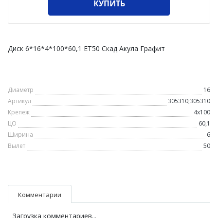
КУПИТЬ
Диск 6*16*4*100*60,1 ET50 Скад Акула Графит
Диаметр
16
Артикул
305310;305310
Крепеж
4х100
ЦО
60,1
Ширина
6
Вылет
50
Комментарии
Загрузка комментариев...