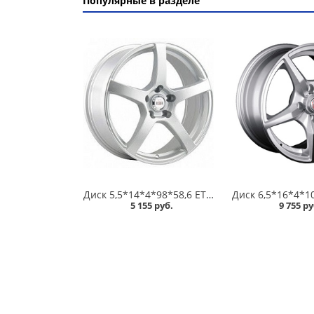
Популярные в разделе
Диск 5,5*14*4*98*58,6 ET35 Alcasta M32 S /серебристый/ в Кургане
5 155 руб.
9 755 ру