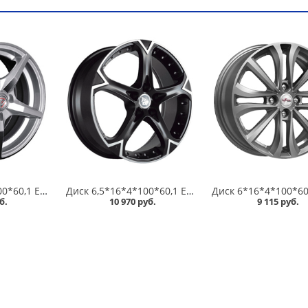
Диск 6,5*16*4*100*60,1 ET50 NZ F-30 SF /серебристый полированный/ в Кургане
Диск 6,5*16*4*100*60,1 ET50 YST X-15 MBF /матовый черный полированный/ в Кургане
б.
10 970 руб.
9 115 руб.