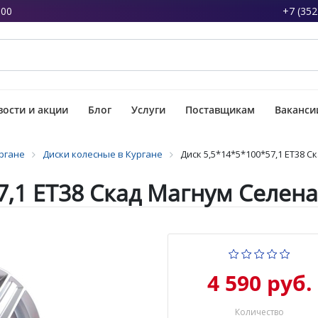
:00
+7 (352
ости и акции
Блог
Услуги
Поставщикам
Ваканси
ргане
Диски колесные в Кургане
Диск 5,5*14*5*100*57,1 ET38 
7,1 ET38 Скад Магнум Селена
4 590 руб.
Количество