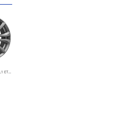
Диск 6*16*4*100*60,1 ET50 iFree Панган Хайвэй в Кургане