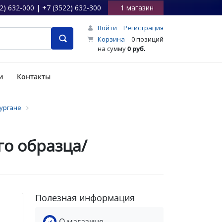
2) 632-000 | +7 (3522) 632-300
1 магазин
Войти
Регистрация
Корзина
0 позиций
на сумму
0 руб.
и
Контакты
Кургане
го образца/
Полезная информация
О магазине