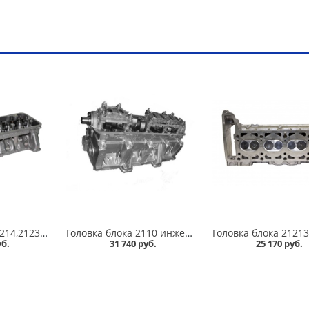
Головка блока 21214,2123 н/о под датчик в/сб /с рампой и гидрокомпенсаторами/ в Кургане
Головка блока 2110 инжектор, в/сб, EURO-III в Кургане
уб.
31 740 руб.
25 170 руб.