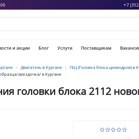
:00
+7 (352
ости и акции
Блог
Услуги
Поставщикам
Ваканси
ургане
Двигатель в Кургане
ГБЦ (Головка блока цилиндров) в 
 образца/звездочка/ в Кургане
ия головки блока 2112 ново