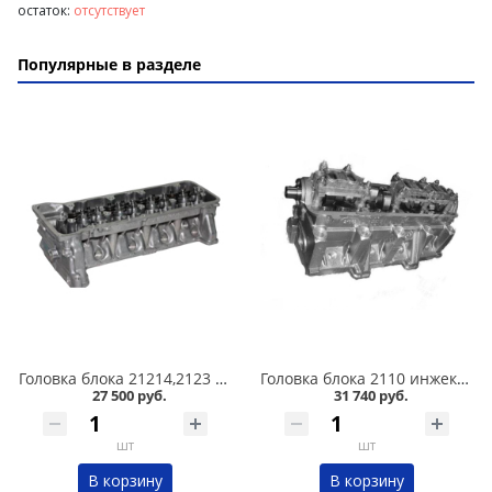
остаток:
отсутствует
Популярные в разделе
Головка блока 21214,2123 н/о под датчик в/сб /с рампой и гидрокомпенсаторами/ в Кургане
Головка блока 2110 инжектор, в/сб, EURO-III в Кургане
27 500 руб.
31 740 руб.
шт
шт
В корзину
В корзину