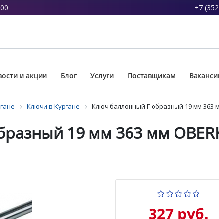
:00
+7 (352
ости и акции
Блог
Услуги
Поставщикам
Ваканси
ргане
Ключи в Кургане
Ключ баллонный Г-образный 19 мм 363 
бразный 19 мм 363 мм OBERK
327 руб.