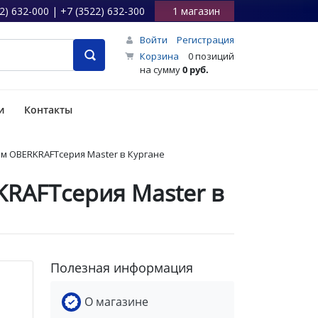
2) 632-000 | +7 (3522) 632-300
1 магазин
Войти
Регистрация
Корзина
0 позиций
на сумму
0 руб.
и
Контакты
мм OBERKRAFTсерия Master в Кургане
RAFTсерия Master в
Полезная информация
О магазине