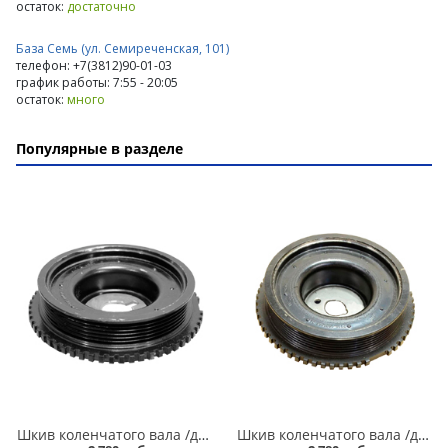
остаток:
достаточно
База Семь (ул. Семиреченская, 101)
телефон: +7(3812)90-01-03
график работы: 7:55 - 20:05
остаток:
много
Популярные в разделе
Шкив коленчатого вала /демпфер/ 2112, 21124, 21126 /16 кл./ в Кургане
Шкив коленчатого вала /демпфер/ 2108-099,2110-011,2113-015,11180,2190 /8-ми кл./ завод в Кургане