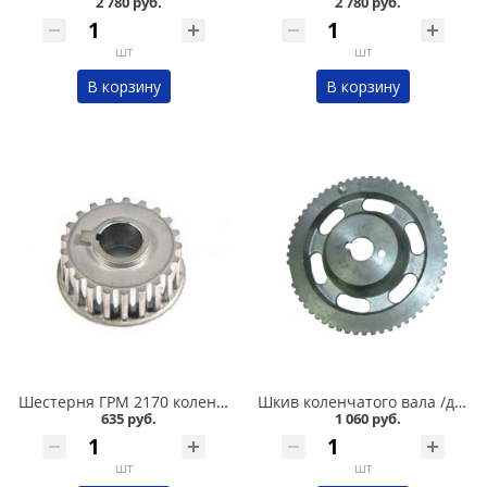
2 780 руб.
2 780 руб.
шт
шт
В корзину
В корзину
Шестерня ГРМ 2170 коленчатого вала малая ДААЗ в Кургане
Шкив коленчатого вала /демпфер/ 2108-099,2110-011,2113-015,11180,2190 /8-ми кл./ чугун в Кургане
635 руб.
1 060 руб.
шт
шт