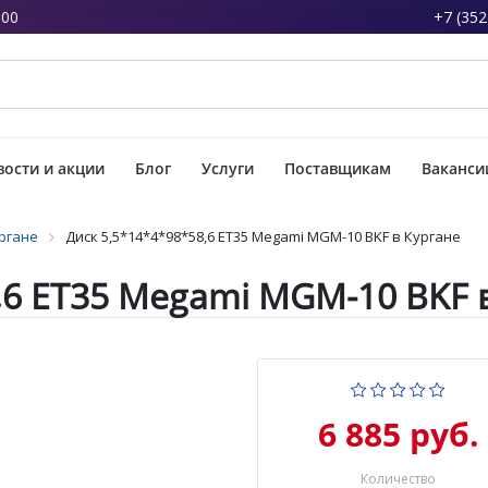
:00
+7 (352
ости и акции
Блог
Услуги
Поставщикам
Ваканси
ргане
Диск 5,5*14*4*98*58,6 ET35 Megami MGM-10 BKF в Кургане
,6 ET35 Megami MGM-10 BKF 
6 885 руб.
Количество