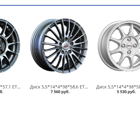
Диск 6*14*5*100*57,1 ET38 Alcasta M01 GMF в Кургане
Диск 5,5*14*4*98*58,6 ET35 Alcasta M02 GMF /темно-серый полированный/ в Кургане
б.
7 560 руб.
5 530 руб.