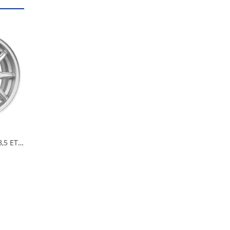
Диск 5,5*14*4*98*58,5 ET35 iFree Эвил Нео-классик в Кургане