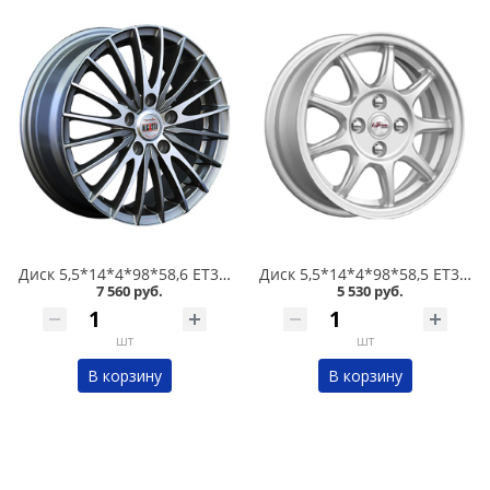
Диск 5,5*14*4*98*58,6 ET35 Alcasta M02 GMF /темно-серый полированный/ в Кургане
Диск 5,5*14*4*98*58,5 ET35 iFree Эвил Нео-классик в Кургане
7 560 руб.
5 530 руб.
шт
шт
В корзину
В корзину