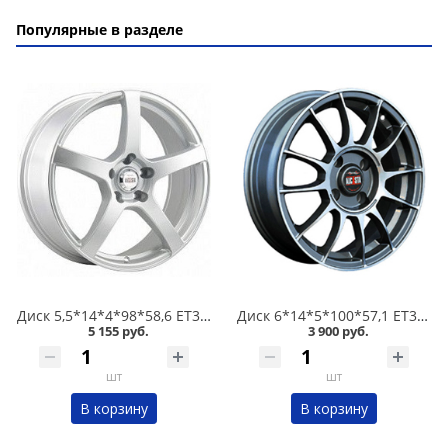
Популярные в разделе
Диск 5,5*14*4*98*58,6 ET35 Alcasta M32 S /серебристый/ в Кургане
Диск 6*14*5*100*57,1 ET38 Alcasta M01 GMF в Кургане
5 155 руб.
3 900 руб.
шт
шт
В корзину
В корзину