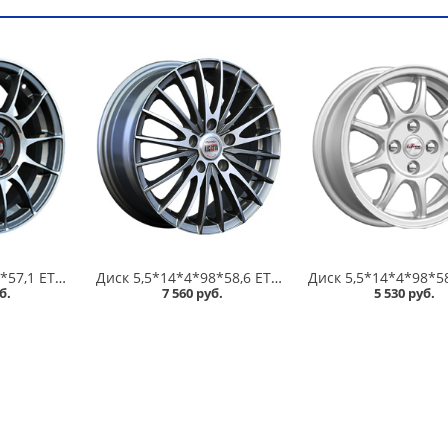
Диск 6*14*5*100*57,1 ET38 Alcasta M01 GMF в Кургане
Диск 5,5*14*4*98*58,6 ET35 Alcasta M02 GMF /темно-серый полированный/ в Кургане
б.
7 560 руб.
5 530 руб.