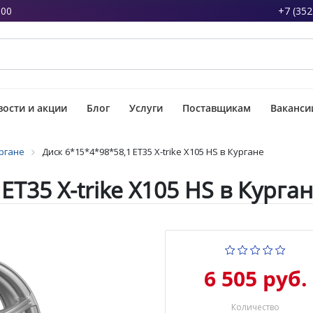
:00
+7 (352
ости и акции
Блог
Услуги
Поставщикам
Ваканси
ргане
Диск 6*15*4*98*58,1 ET35 X-trike X105 HS в Кургане
ET35 X-trike X105 HS в Курга
6 505 руб.
Количество