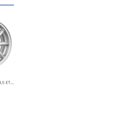
Диск 5,5*14*4*98*58,5 ET35 iFree Эвил Нео-классик в Кургане