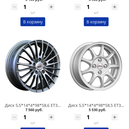
шт
шт
В корзину
В корзину
Диск 5,5*14*4*98*58,6 ET35 Alcasta M02 GMF /темно-серый полированный/ в Кургане
Диск 5,5*14*4*98*58,5 ET35 iFree Эвил Нео-классик в Кургане
7 560 руб.
5 530 руб.
шт
шт