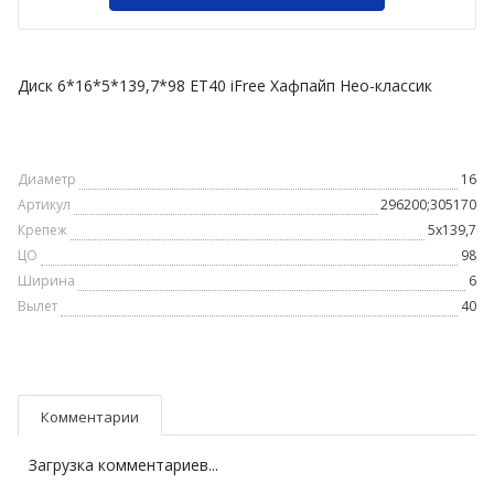
Диск 6*16*5*139,7*98 ET40 iFree Хафпайп Нео-классик
Диаметр
16
Артикул
296200;305170
Крепеж
5х139,7
ЦО
98
Ширина
6
Вылет
40
Комментарии
Загрузка комментариев...