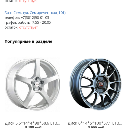
остаток:
отсутствует
База Семь (ул. Семиреченская, 101)
телефон: +7(3812)90-01-03
график работы: 7:55 - 20:05
остаток:
отсутствует
Популярные в разделе
Диск 5,5*14*4*98*58,6 ET35 Alcasta M32 S /серебристый/ в Кургане
Диск 6*14*5*100*57,1 ET38 Alcasta M01 GMF в Кургане
5 155 руб.
3 900 руб.