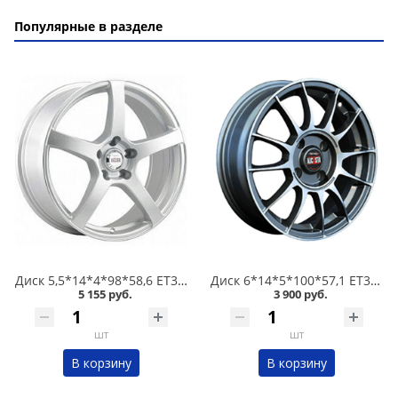
Популярные в разделе
Диск 5,5*14*4*98*58,6 ET35 Alcasta M32 S /серебристый/ в Кургане
Диск 6*14*5*100*57,1 ET38 Alcasta M01 GMF в Кургане
5 155 руб.
3 900 руб.
шт
шт
В корзину
В корзину