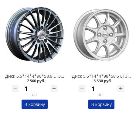
Диск 5,5*14*4*98*58,6 ET35 Alcasta M02 GMF /темно-серый полированный/ в Кургане
Диск 5,5*14*4*98*58,5 ET35 iFree Эвил Нео-классик в Кургане
7 560 руб.
5 530 руб.
шт
шт
В корзину
В корзину