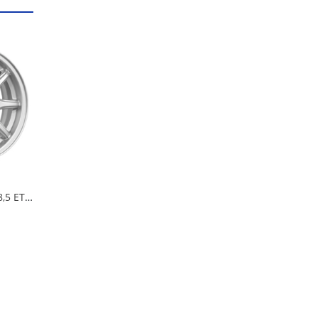
Диск 5,5*14*4*98*58,5 ET35 iFree Эвил Нео-классик в Кургане