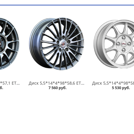
Диск 6*14*5*100*57,1 ET38 Alcasta M01 GMF в Кургане
Диск 5,5*14*4*98*58,6 ET35 Alcasta M02 GMF /темно-серый полированный/ в Кургане
б.
7 560 руб.
5 530 руб.