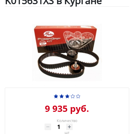
K015631XS в Кургане
9 935 руб.
Количество
шт