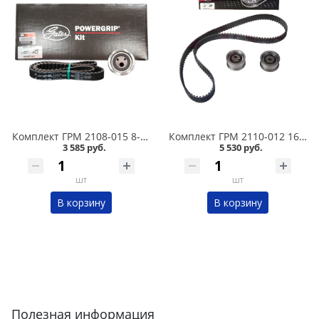
Комплект ГРМ 2108-015 8-кл. /ролик + ремень усиленный/ GATES К015521XS в Кургане
Комплект ГРМ 2110-012 16к-л. /2 ролика+ремень/ GATES K015539 в Кургане
3 585 руб.
5 530 руб.
шт
шт
В корзину
В корзину
Полезная информация