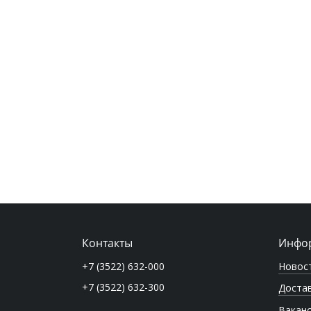
Контакты
Инфо
Новос
+7 (3522) 632-000
+7 (3522) 632-300
Достав
Вакан