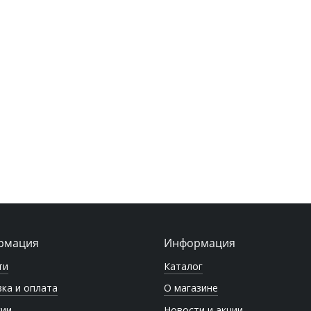
рмация
Информация
ти
Каталог
ка и оплата
О магазине
сии
Новости и акции