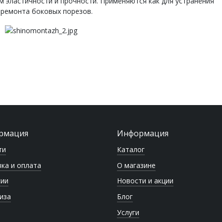
 эластичности и прочности. Применяются как для устранения
я ремонта боковых порезов.
рмация
Информация
ти
Каталог
ка и оплата
О магазине
сии
Новости и акции
иза
Блог
Услуги