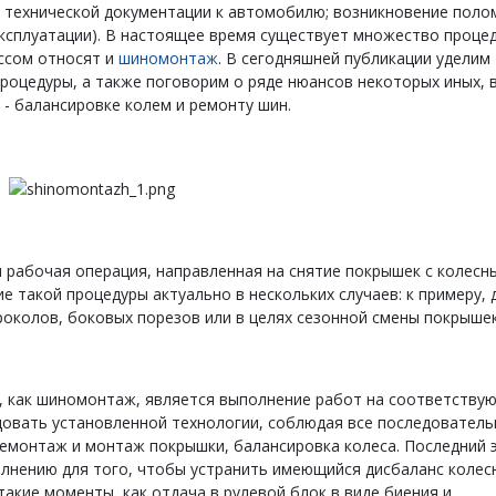
в технической документации к автомобилю; возникновение поло
 эксплуатации). В настоящее время существует множество процед
ссом относят и
шиномонтаж
. В сегодняшней публикации уделим
оцедуры, а также поговорим о ряде нюансов некоторых иных, 
 - балансировке колем и ремонту шин.
рабочая операция, направленная на снятие покрышек с колесн
е такой процедуры актуально в нескольких случаев: к примеру, 
околов, боковых порезов или в целях сезонной смены покрышек
, как шиномонтаж, является выполнение работ на соответству
довать установленной технологии, соблюдая все последовател
демонтаж и монтаж покрышки, балансировка колеса. Последний 
олнению для того, чтобы устранить имеющийся дисбаланс колес
такие моменты, как отдача в рулевой блок в виде биения и