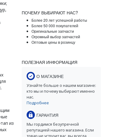
мки;
ур,
ПОЧЕМУ ВЫБИРАЮТ НАС?
Более 20 лет успешной работы
в
Более 50 000 покупателей
Оригинальные запчасти
Огромный выбор запчастей
Оптовые цены в розинцу
ПОЛЕЗНАЯ ИНФОРМАЦИЯ
ых
О МАГАЗИНЕ
для
Узнайте больше о нашем магазине:
.
кто мы и почему выбирают именно
нас.
Подробнее
ющим
ГАРАНТИЯ
ьные
этап из
Мы гордимся безупречной
ных
репутацией нашего магазина. Если
товар не устроит вас, вы всегда