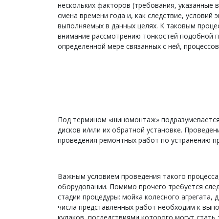
нескольких факторов (требования, указанные 
смена времени года и, как следствие, условий
выполняемых в данных целях. К таковым проце
внимание рассмотрению тонкостей подобной пр
определенной мере связанных с ней, процессов
Под термином «шиномонтаж» подразумевается 
дисков и/или их обратной установке. Проведени
проведения ремонтных работ по устранению пр
Важным условием проведения такого процесса
оборудовании. Помимо прочего требуется сле
стадии процедуры: мойка колесного агрегата, 
числа представленных работ необходим к вып
кулаков, последствиями которого могут стать 