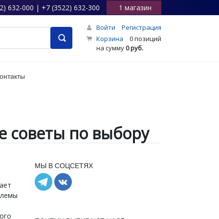
2) 632-000 | +7 (3522) 632-300
1 магазин
Войти
Регистрация
Корзина
0 позиций
на сумму
0 руб.
онтакты
е советы по выбору
МЫ В СОЦСЕТЯХ
шает
блемы
того