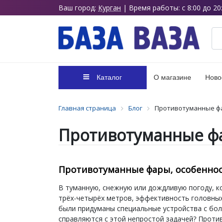
Ваш город:
Курган
| Время работы: с 8:00 до 20
Каталог
О магазине
Ново
Главная страница
Блог
Противотуманные фа
Противотуманные фа
Противотуманные фары, особеннос
В туманную, снежную или дождливую погоду, к
трёх-четырёх метров, эффективность головны
были придуманы специальные устройства с бо
справляются с этой непростой задачей? Против