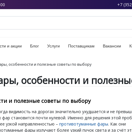
:00
+7 (352
сти и акции
Блог
Услуги
Поставщикам
Вакансии
К
ры, особенности и полезные советы по выбору
ры, особенности и полезны
ти и полезные советы по выбору
огда видимость на дорогах значительно ухудшается и не превы
х фар становится почти нулевой. Именно для решения этой про
лее узкой направленностью –
противотуманные фары
. Как они
отуманные фары излучают более узкий пучок света и за счёт э