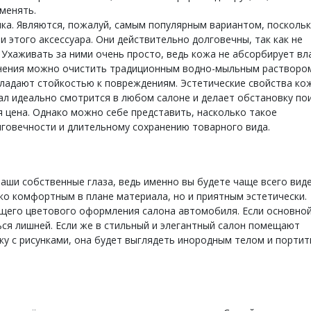
менять.
ика. Являются, пожалуй, самым популярным вариантом, поскольк
этого аксессуара. Они действительно долговечны, так как не
Ухаживать за ними очень просто, ведь кожа не абсорбирует вла
знения можно очистить традиционным водно-мыльным растворо
бладают стойкостью к повреждениям. Эстетические свойства ко
ал идеально смотрится в любом салоне и делает обстановку по
я цена. Однако можно себе представить, насколько такое
говечности и длительному сохранению товарного вида.
ваши собственные глаза, ведь именно вы будете чаще всего вид
ько комфортным в плане материала, но и приятным эстетически.
бщего цветового оформления салона автомобиля. Если основной
ься лишней. Если же в стильный и элегантный салон помещают
у с рисунками, она будет выглядеть инородным телом и портит