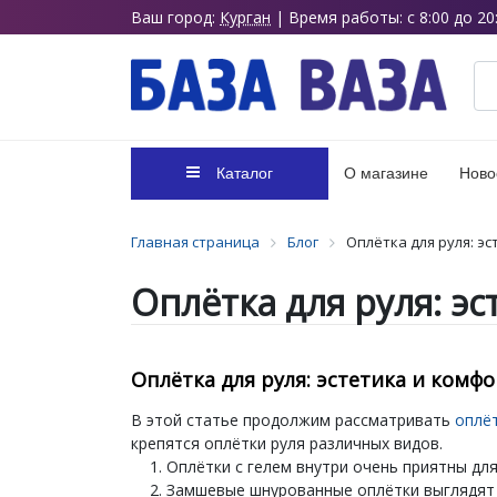
Ваш город:
Курган
| Время работы: с 8:00 до 20
Каталог
О магазине
Ново
Главная страница
Блог
Оплётка для руля: эс
Оплётка для руля: эс
Оплётка для руля: эстетика и комфор
В этой статье продолжим рассматривать
оплёт
крепятся оплётки руля различных видов.
Оплётки с гелем внутри очень приятны дл
Замшевые шнурованные оплётки выглядят о