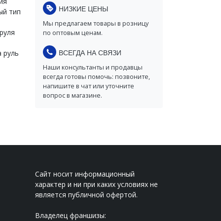
ия
НИЗКИЕ ЦЕНЫ
ый тип
Мы предлагаем товары в розницу
руля
по оптовым ценам.
ВСЕГДА НА СВЯЗИ
а руль
Наши консультанты и продавцы
всегда готовы помочь: позвоните,
напишите в чат или уточните
вопрос в магазине.
Сайт носит информационный
характер и ни при каких условиях не
является публичной офертой.
Владелец франшизы: