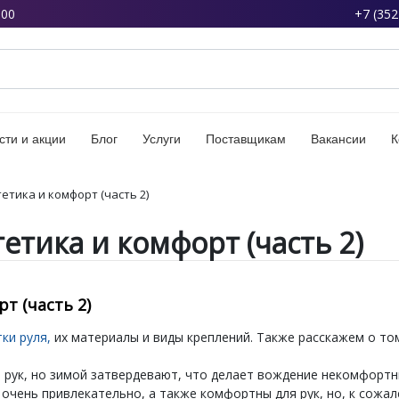
:00
+7 (352
сти и акции
Блог
Услуги
Поставщикам
Вакансии
К
тетика и комфорт (часть 2)
тетика и комфорт (часть 2)
т (часть 2)
ки руля,
их материалы и виды креплений. Также расскажем о том
я рук, но зимой затвердевают, что делает вождение некомфортн
чень привлекательно, а также комфортны для рук, но, к сожал