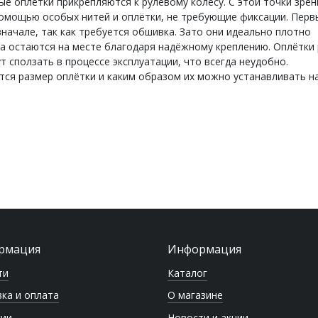
е оплётки прикрепляются к рулевому колесу. С этой точки зрен
помощью особых нитей и оплётки, не требующие фиксации. Перв
начале, так как требуется обшивка. Зато они идеально плотно
да остаются на месте благодаря надёжному креплению. Оплётки 
т сползать в процессе эксплуатации, что всегда неудобно.
тся размер оплётки и каким образом их можно устанавливать н
рмация
Информация
ти
Каталог
ка и оплата
О магазине
сии
Новости и акции