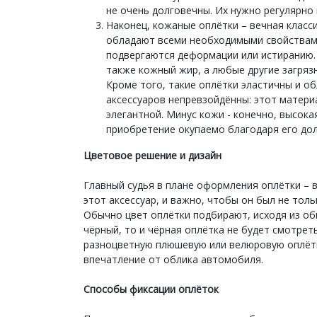
не очень долговечны. Их нужно регулярно 
Наконец, кожаные оплётки – вечная класс
обладают всеми необходимыми свойствами 
подвергаются деформации или истиранию. 
также кожный жир, а любые другие загря
Кроме того, такие оплётки эластичны и о
аксессуаров непревзойдённы: этот матери
элегантной. Минус кожи - конечно, высока
приобретение окупаемо благодаря его дол
Цветовое решение и дизайн
Главный судья в плане оформления оплётки – 
этот аксессуар, и важно, чтобы он был не тол
Обычно цвет оплётки подбирают, исходя из о
чёрный, то и чёрная оплётка не будет смотрет
разноцветную плюшевую или велюровую оплётк
впечатление от облика автомобиля.
Способы фиксации оплёток