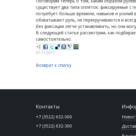
Поговорим теперь о том, каким образом рулевы
существует два типа оплёток: фиксируемые с 
потребует больше времени, навыков и усилий в
обхватывают руль, не перекручиваются и всег
без фиксации легче устанавливать, но они могу
В следующей статье рассмотрим, как подбирае
самостоятельно.
07.11.2017
Возврат к списку
Контакты
Инфо
Новос
+7 (3522) 632-000
+7 (3522) 632-300
Достав
Вакан