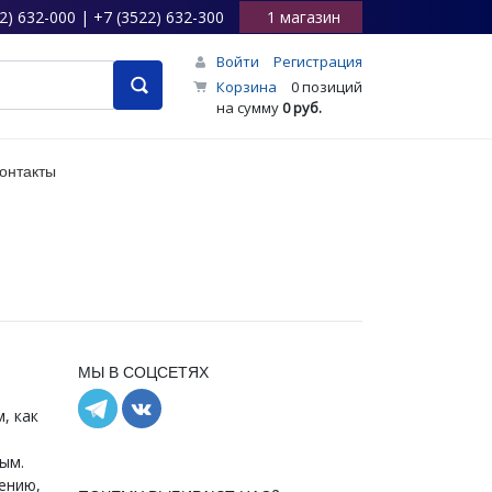
2) 632-000 | +7 (3522) 632-300
1 магазин
Войти
Регистрация
Корзина
0 позиций
на сумму
0 руб.
онтакты
МЫ В СОЦСЕТЯХ
, как
ым.
ению,