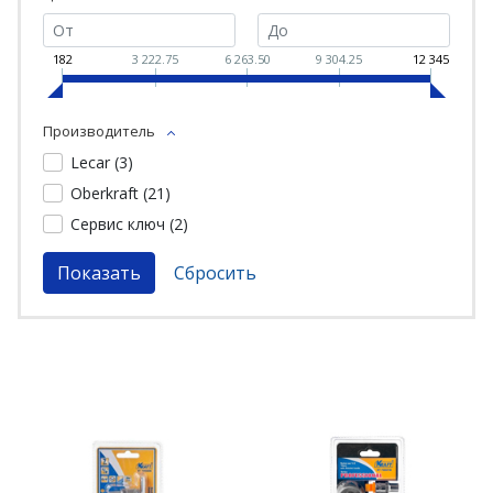
182
3 222.75
6 263.50
9 304.25
12 345
Производитель
Lecar (
3
)
Oberkraft (
21
)
Сервис ключ (
2
)