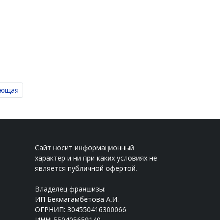
ующая
Сайт носит информационный
характер и ни при каких условиях не
является публичной офертой.
Владелец франшизы:
ИП Бекмагамбетова А.И.
ОГРНИП: 304550416300066
ИНН: 550405659140