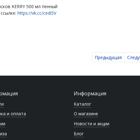
исков KERRY 500 мл пенный
 ссылке:
https://vk.cc/cedi5V
Предыдущая
След
рмация
Информация
ти
Каталог
ка и оплата
О магазине
сии
Новости и акции
иза
Блог