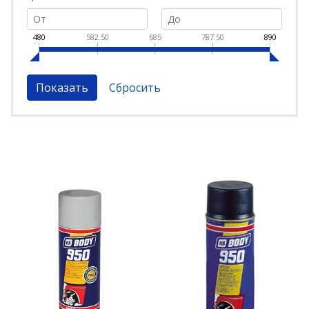
480
582.50
685
787.50
890