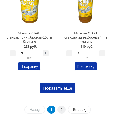
Мовиль СТАРТ
Мовиль СТАРТ
стандарт,цинк,бронза 0,5 л в
стандарт,цинк,бронза 1 л в
Кургане
Кургане
253 руб.
410 руб.
шт
шт
В корзину
В корзину
Показать ещё
Назад
1
2
Вперед