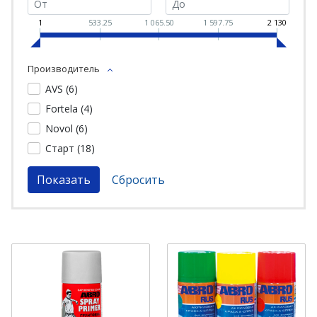
1
533.25
1 065.50
1 597.75
2 130
Производитель
AVS (
6
)
Fortela (
4
)
Novol (
6
)
Старт (
18
)