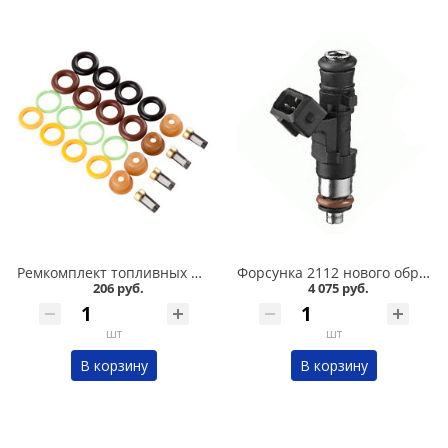
Ремкомплект топливных форсунок /универсальный/, к-т в Кургане
Форсунка 2112 нового образца, 1,6 /16 клап/"Bosch" №8022 в Кургане
206 руб.
4 075 руб.
шт
шт
В корзину
В корзину