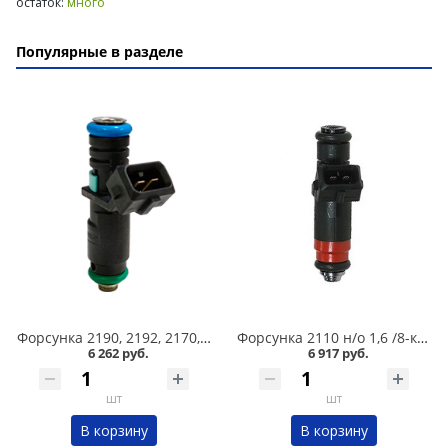
остаток:
много
Популярные в разделе
Форсунка 2190, 2192, 2170, 2180 Vesta, Datsun 8 кл /72370/ /1118-1132010-20/, Siemens в Кургане
Форсунка 2110 н/о 1,6 /8-клап/ №20734 Siemens/Continental в Кургане
6 262 руб.
6 917 руб.
шт
шт
В корзину
В корзину