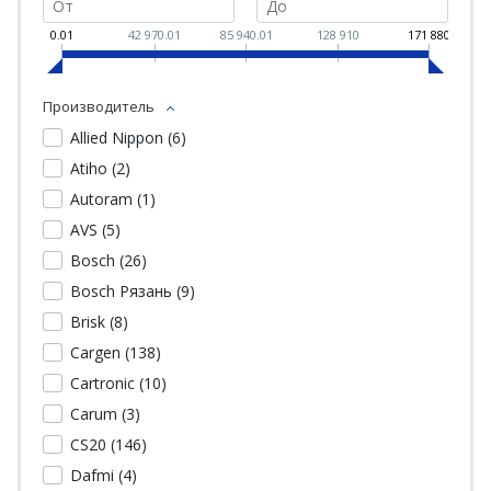
0.01
42 970.01
85 940.01
128 910
171 880
Производитель
Allied Nippon (
6
)
Atiho (
2
)
Autoram (
1
)
AVS (
5
)
Bosch (
26
)
Bosch Рязань (
9
)
Brisk (
8
)
Cargen (
138
)
Cartronic (
10
)
Carum (
3
)
CS20 (
146
)
Dafmi (
4
)