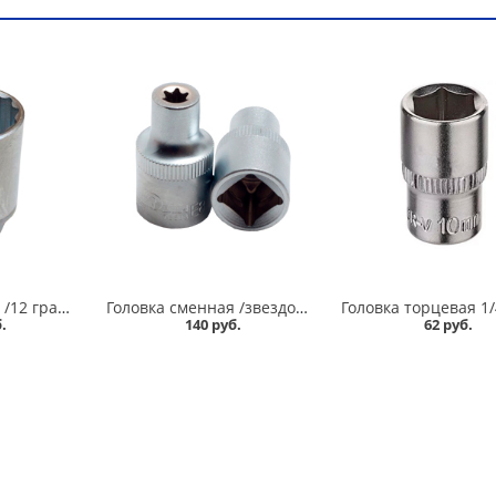
Головка глубокая /12 граней/ 30 мм в Кургане
Головка сменная /звездочка/ Е8/1/2 Сервис ключ в Кургане
.
140 руб.
62 руб.