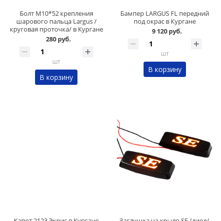
Болт М10*52 крепления
Бампер LARGUS FL передний
шарового пальца Largus /
под окрас в Кургане
круговая проточка/ в Кургане
9 120 руб.
280 руб.
шт
шт
В корзину
В корзину
Капот 2123 Экрис в Кургане
Заглушка на крыло SE /диод/,