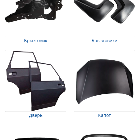
Брызговик
Брызговики
Дверь
Капот