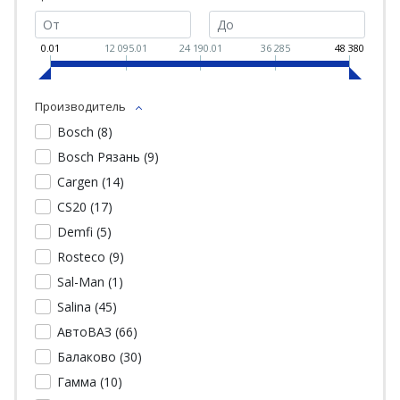
0.01
12 095.01
24 190.01
36 285
48 380
Производитель
Bosch (
8
)
Bosch Рязань (
9
)
Cargen (
14
)
CS20 (
17
)
Demfi (
5
)
Rosteco (
9
)
Sal-Man (
1
)
Salina (
45
)
АвтоВАЗ (
66
)
Балаково (
30
)
Гамма (
10
)