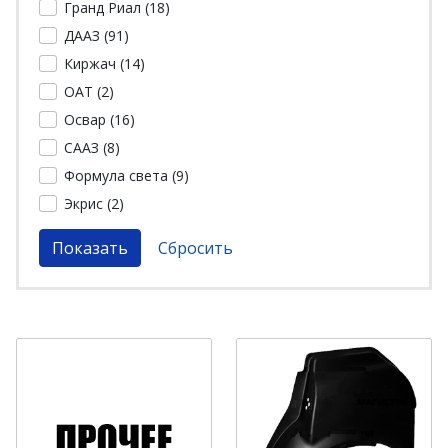
Гранд Риал (
18
)
ДААЗ (
91
)
Киржач (
14
)
ОАТ (
2
)
Освар (
16
)
СААЗ (
8
)
Формула света (
9
)
Экрис (
2
)