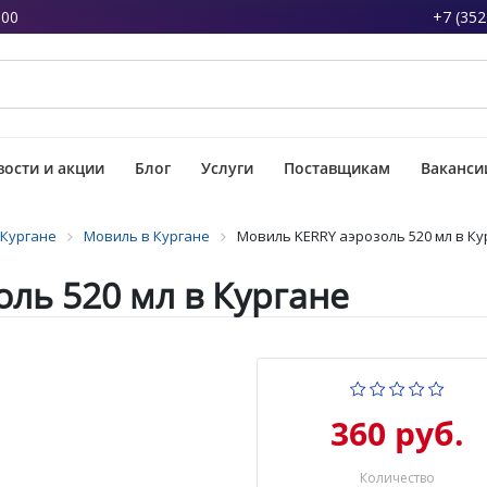
:00
+7 (352
ости и акции
Блог
Услуги
Поставщикам
Ваканси
 Кургане
Мовиль в Кургане
Мовиль KERRY аэрозоль 520 мл в Ку
ль 520 мл в Кургане
360 руб.
Количество