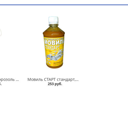
Мовиль KERRY аэрозоль с трубкой 1000 мл в Кургане
Мовиль СТАРТ стандарт,цинк,бронза 0,5 л в Кургане
.
253 руб.