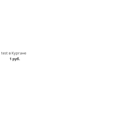
test в Кургане
1 руб.