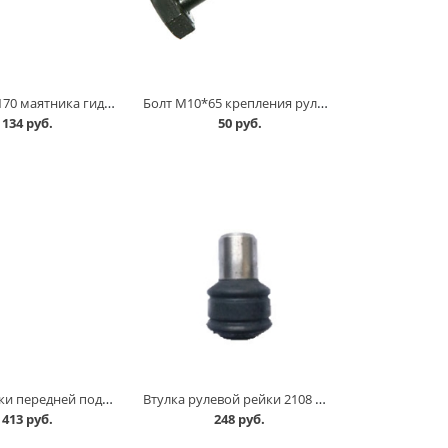
Болт М10*170 маятника гидромуфты в Кургане
Болт М10*65 крепления рулевой рейки 2108 в Кургане
134 руб.
50 руб.
Втулка балки передней подвески 21214, 2123 н/о в Кургане
Втулка рулевой рейки 2108 /гранатка/ Балаково в Кургане
413 руб.
248 руб.