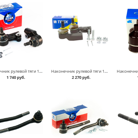
Наконечник рулевой тяги 11183 /после 2011г./,2110-012,2170-72,2190 к-т, БЗАК в Кургане
Наконечник рулевой тяги 11183 /после 2011г./,2110-012,2170-72,2190 к-т, Трек Чемпион в Кургане
1 740 руб.
2 270 руб.