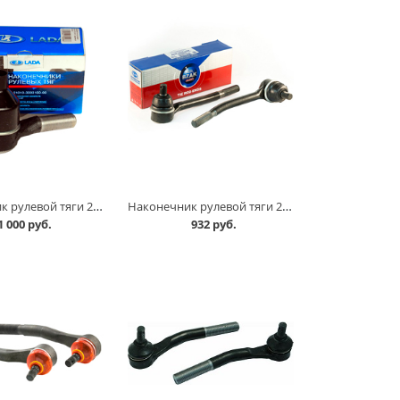
Наконечник рулевой тяги 2101 внешний /короткий/, шт VIS в Кургане
Наконечник рулевой тяги 2101 внутренний /длинный/ без крепежа, к-т БЗАК в Кургане
1 000 руб.
932 руб.