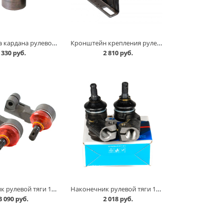
Крестовина кардана рулевого 2105 в Кургане
Кронштейн крепления рулевой колонки 2105-07 /бинокль/ в Кургане
330 руб.
2 810 руб.
Наконечник рулевой тяги 11183 /после 2011г./,2110-012,2170-72,2190 /силикон/ к-т, CS-20 в Кургане
Наконечник рулевой тяги 11183 /после 2011г./,2110-012,2170-72,2190 к-т, VIS в Кургане
3 090 руб.
2 018 руб.