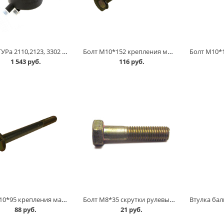
Бачок ГУРа 2110,2123, 3302 NEXT /круглая форма/ с/о в Кургане
Болт М10*152 крепления маятника, рулевого редуктора 2121 в Кургане
1 543 руб.
116 руб.
Болт М10*95 крепления маятника 2101 в Кургане
Болт М8*35 скрутки рулевых тяг 2101 в Кургане
88 руб.
21 руб.