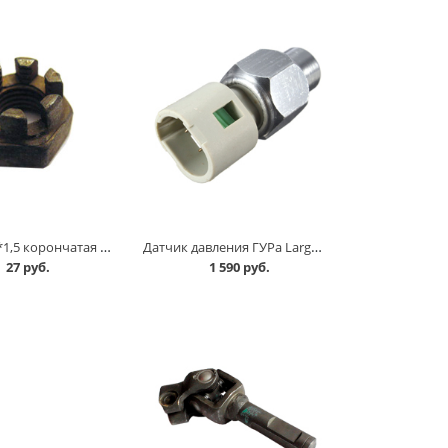
Гайка М12*1,5 корончатая маятника 2101 в Кургане
Датчик давления ГУРа Largus, Renault в Кургане
27 руб.
1 590 руб.