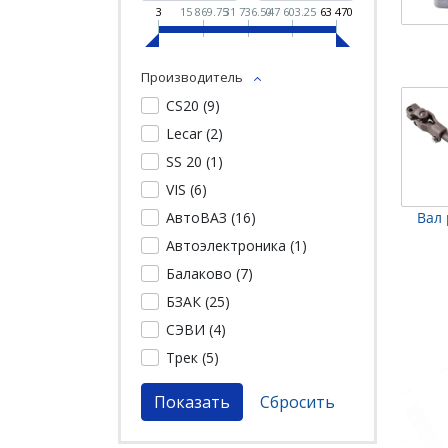
3
15 869.75
31 736.50
47 603.25
63 470
Производитель
CS20 (
9
)
Lecar (
2
)
SS 20 (
1
)
VIS (
6
)
Вал
АвтоВАЗ (
16
)
Автоэлектроника (
1
)
Балаково (
7
)
БЗАК (
25
)
СЭВИ (
4
)
Трек (
5
)