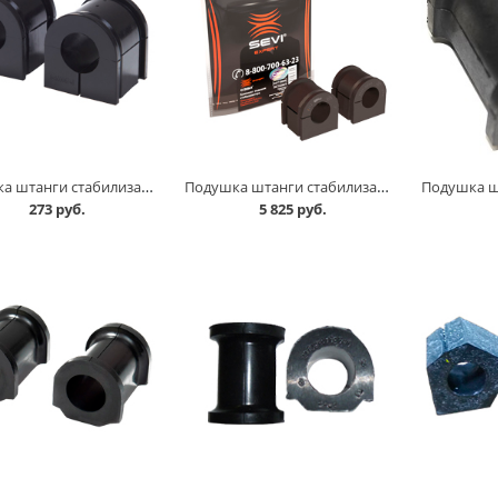
Подушка штанги стабилизатора 2180 Vesta к-т=2шт, CS-20 в Кургане
Подушка штанги стабилизатора 2180 Vesta к-т=2шт, СЭВИ Эксперт в Кургане
273 руб.
5 825 руб.