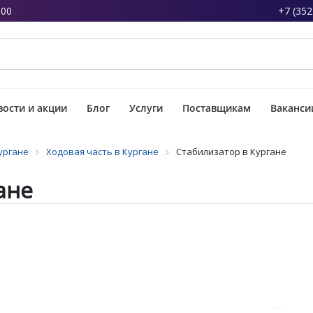
:00
+7 (352
ости и акции
Блог
Услуги
Поставщикам
Ваканси
ургане
Ходовая часть в Кургане
Стабилизатор в Кургане
ане