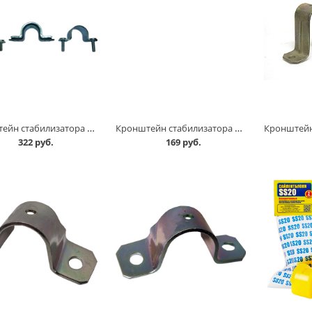
Кронштейн стабилизатора 2123 /3 шт/, к-т, на одну сторону в Кургане
Кронштейн стабилизатора внутр.+наруж. 2101-07, комплект в Кургане
322 руб.
169 руб.