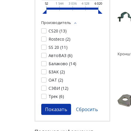
52
1 544
3 036
4 528
6 020
Производитель
CS20 (
13
)
Rosteco (
2
)
SS 20 (
11
)
АвтоВАЗ (
6
)
Балаково (
14
)
БЗАК (
2
)
ОАТ (
2
)
СЭВИ (
12
)
Трек (
6
)