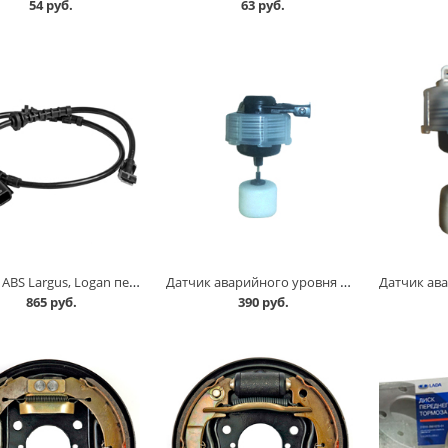
54 руб.
63 руб.
Датчик ABS Largus, Logan передний /479101292R/ СтартВольт в Кургане
Датчик аварийного уровня тормозной жидкости 1118, 2170, 2190, 2123, 21214 с 2010 г.в. /8 см/ в Кургане
865 руб.
390 руб.