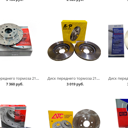
Диск переднего тормоза 2110 /спорт/ к-т, АвтоВАЗ в Кургане
Диск переднего тормоза 2110 ASP к-т в Кургане
7 360 руб.
3 019 руб.