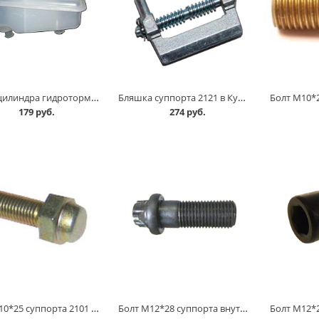
Бачок цилиндра гидротормозов 2108 в Кургане
Бляшка суппорта 2121 в Кургане
179 руб.
274 руб.
Болт М10*25 суппорта 2101 нижний /ограничитель/ в Кургане
Болт М12*28 суппорта внутренний /звездочка/ в Кургане