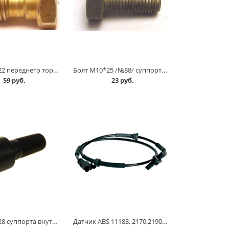
Болт М10*22 переднего тормозного шланга 2101 в Кургане
Болт М10*25 /№88/ суппорта 2101 в Кургане
59 руб.
23 руб.
Болт М12*28 суппорта внутренний /шестигранник/ в Кургане
Датчик ABS 11183, 2170,2190 передний /0265007885/ Стартвольт в Кургане