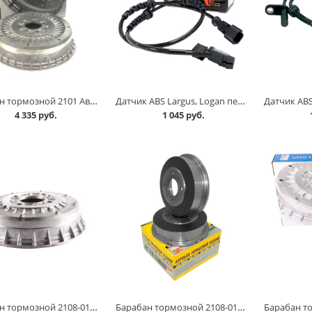
Барабан тормозной 2101 АвтоВАЗ в Кургане
Датчик ABS Largus, Logan передний /0265008922/, Zommer в Кургане
4 335 руб.
1 045 руб.
Барабан тормозной 2108-015 в Кургане
Барабан тормозной 2108-015 /чугунный/ АТС в Кургане