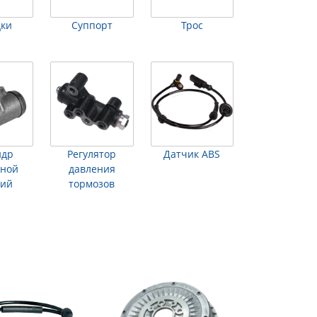
дки
Суппорт
Трос
ндр
Регулятор
Датчик ABS
зной
давления
чий
тормозов