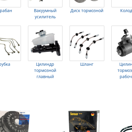
рабан
Вакуумный
Диск тормозной
Коло
усилитель
рубка
Цилиндр
Шланг
Цили
тормозной
тормо
главный
рабо