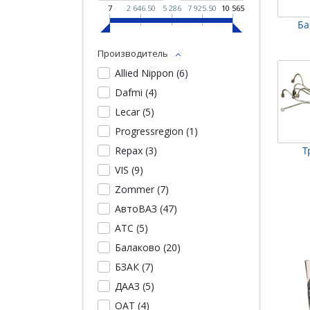
7
2 646.50
5 286
7 925.50
10 565
Ба
Производитель
Allied Nippon (
6
)
Dafmi (
4
)
Lecar (
5
)
Progressregion (
1
)
Т
Repax (
3
)
VIS (
9
)
Zommer (
7
)
АвтоВАЗ (
47
)
АТС (
5
)
Балаково (
20
)
БЗАК (
7
)
ДААЗ (
5
)
ОАТ (
4
)