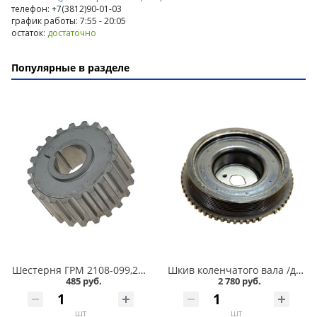
телефон: +7(3812)90-01-03
график работы: 7:55 - 20:05
остаток:
достаточно
Популярные в разделе
Шестерня ГРМ 2108-099,2110-011,2113-015,11180,2190 /8-ми кл./ коленчатого вала малая в Кургане
Шкив коленчатого вала /демпфер/ 2108-099,2110-011,2113-015,11180,2190 /8-ми кл./ завод в Кургане
485 руб.
2 780 руб.
шт
шт