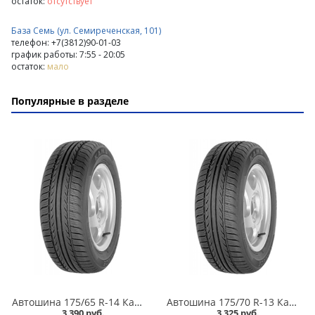
остаток:
отсутствует
База Семь (ул. Семиреченская, 101)
телефон: +7(3812)90-01-03
график работы: 7:55 - 20:05
остаток:
мало
Популярные в разделе
Автошина 175/65 R-14 Кама Breeze (НК-132) 82H в Кургане
Автошина 175/70 R-13 Кама Breeze (НК-132) 82T в Кургане
3 390 руб.
3 325 руб.