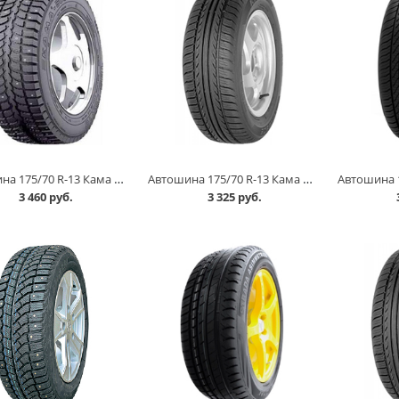
Автошина 175/70 R-13 Кама 505 82T шип в Кургане
Автошина 175/70 R-13 Кама Breeze (НК-132) 82T в Кургане
3 460 руб.
3 325 руб.