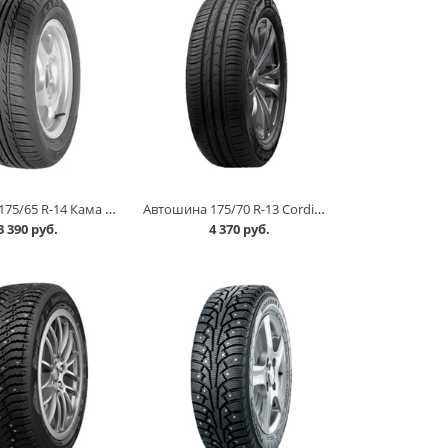
Автошина 175/65 R-14 Кама Breeze (НК-132) 82H в Кургане
Автошина 175/70 R-13 Cordiant Comfort 2 86H в Кургане
3 390 руб.
4 370 руб.