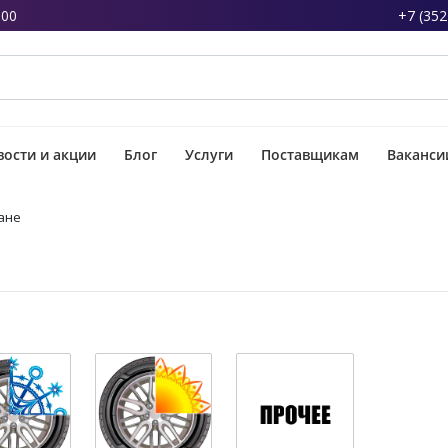
:00
+7 (352
ости и акции
Блог
Услуги
Поставщикам
Ваканси
ане