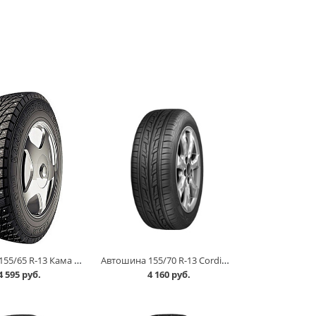
Автошина 155/65 R-13 Кама EURO 518 73T шип в Кургане
Автошина 155/70 R-13 Cordiant Road Runner 75T в Кургане
4 595 руб.
4 160 руб.