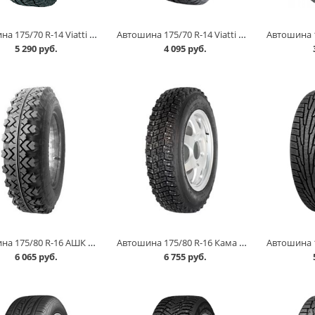
Автошина 175/70 R-14 Viatti Brina Nordico V-522 84T шип в Кургане
Автошина 175/70 R-14 Viatti Strada Asimmetrico (V-130) 84H в Кургане
5 290 руб.
4 095 руб.
Автошина 175/80 R-16 АШК ВЛИ-5 85P (с камерой) в Кургане
Автошина 175/80 R-16 Кама И 511 88Q шип (с камерой) в Кургане
6 065 руб.
6 755 руб.