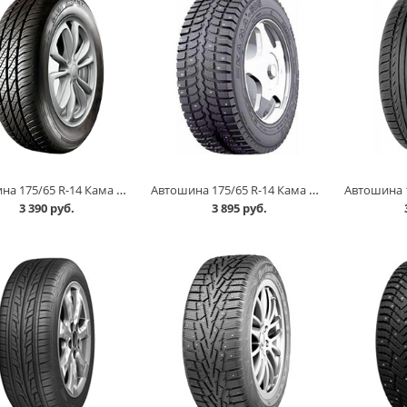
Автошина 175/65 R-14 Кама Grant (НК-241) 82H в Кургане
Автошина 175/65 R-14 Кама 505 82T шип в Кургане
3 390 руб.
3 895 руб.