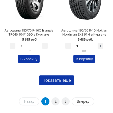
Автошина 185/75 R-16C Triangle
Автошина 195/65 R-15 Nokian
TR646 104/102Q в Кургане
Nordman SX3 91Н в Кургане
5 615 руб.
5 685 руб.
шт
шт
В корзину
В корзину
Показать ещё
Назад
1
2
3
Вперед