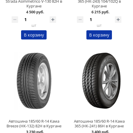
Strada Asimmetrico V-130 82H в
365 (НК-243) 104/102Q в
Кургане
Кургане
4 500 руб.
6 215 руб.
шт
шт
В корзину
В корзину
Автошина 185/60 R-14 Кама
Автошина 185/60 R-14 Кама
Breeze (НК-132) 82Н в Кургане
365 (НК-241) 86H в Кургане
3 230 руб.
3 400 руб.