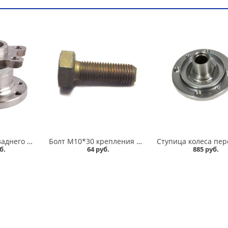
Ступица колеса заднего 2108 в сборе в Кургане
Болт М10*30 крепления задней ступицы 2108 в Кургане
б.
64 руб.
885 руб.