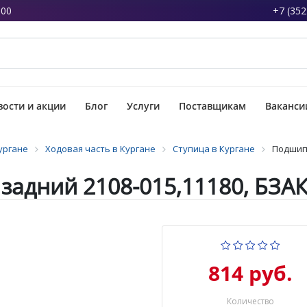
:00
+7 (352
ости и акции
Блог
Услуги
Поставщикам
Ваканси
ургане
Ходовая часть в Кургане
Ступица в Кургане
Подшипн
адний 2108-015,11180, БЗАК
814 руб.
Количество