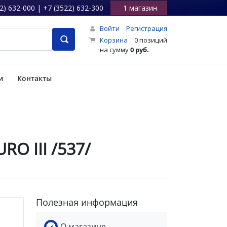
2) 632-000 | +7 (3522) 632-300
1 магазин
Войти
Регистрация
Корзина
0 позиций
на сумму
0 руб.
и
Контакты
RO III /537/
Полезная информация
О магазине