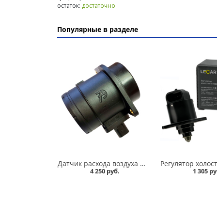
остаток:
достаточно
Популярные в разделе
Датчик расхода воздуха 2110,11183,2170,2172,21214,2123 /1,6/ Автотрейд 225 в Кургане
4 250 руб.
1 305 ру