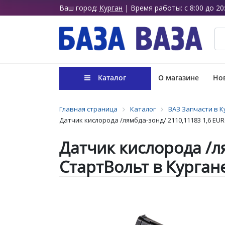
Ваш город:
Курган
| Время работы: с 8:00 до 20
Каталог
О магазине
Нов
Главная страница
Каталог
ВАЗ Запчасти в К
Датчик кислорода /лямбда-зонд/ 2110,11183 1,6 EURO
Датчик кислорода /ля
СтартВольт в Курган