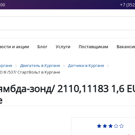
:00
+7 (352
ости и акции
Блог
Услуги
Поставщикам
Ваканси
ургане
Двигатель в Кургане
Датчики в Кургане
 III /537/ СтартВольт в Кургане
мбда-зонд/ 2110,11183 1,6 EU
е