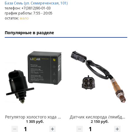
База Семь (ул. Семиреченская, 101)
телефон: +7(3812)90-01-03
график работы: 7:55 - 20:05
остаток:
мало
Популярные в разделе
Регулятор холостого хода 2110 Lecar в Кургане
Датчик кислорода /лямбда-зонд/ 2110,11183 1,6 EURO III /537/ СтартВольт в Кургане
1 305 руб.
2 150 руб.