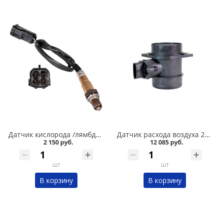
Датчик кислорода /лямбда-зонд/ 2110,11183 1,6 EURO III /537/ СтартВольт в Кургане
Датчик расхода воздуха 2110 /1,5/ BOSCH 037 в Кургане
2 150 руб.
12 085 руб.
шт
шт
В корзину
В корзину