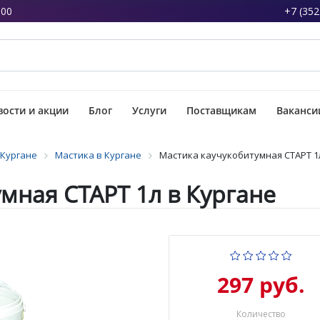
:00
+7 (352
ости и акции
Блог
Услуги
Поставщикам
Ваканси
 Кургане
Мастика в Кургане
Мастика каучукобитумная СТАРТ 1
мная СТАРТ 1л в Кургане
297 руб.
Количество