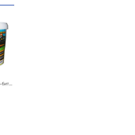
Мастика полимерно-битумная СТАРТ 3л в Кургане