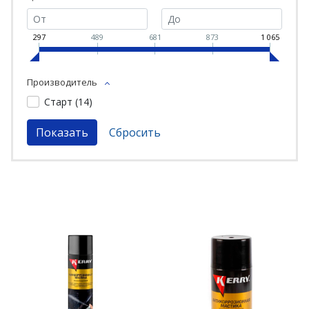
297
489
681
873
1 065
Производитель
Старт (
14
)