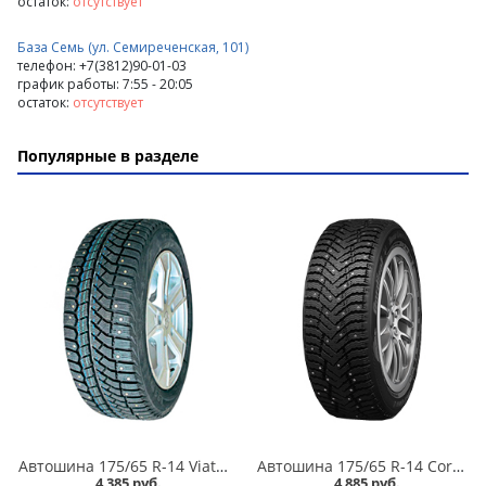
остаток:
отсутствует
База Семь (ул. Семиреченская, 101)
телефон: +7(3812)90-01-03
график работы: 7:55 - 20:05
остаток:
отсутствует
Популярные в разделе
Автошина 175/65 R-14 Viatti Brina Nordico V-522 82T шип в Кургане
Автошина 175/65 R-14 Cordiant Snow Cross 2 86T шип в Кургане
4 385 руб.
4 885 руб.