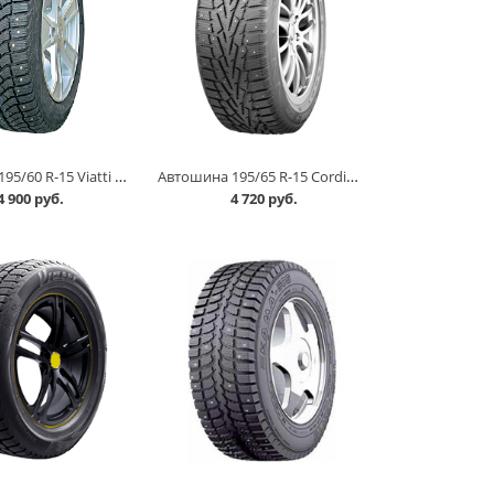
Автошина 195/60 R-15 Viatti Brina Nordico V-522 88T шип в Кургане
Автошина 195/65 R-15 Cordiant Snow Cross 91T шип в Кургане
4 900 руб.
4 720 руб.