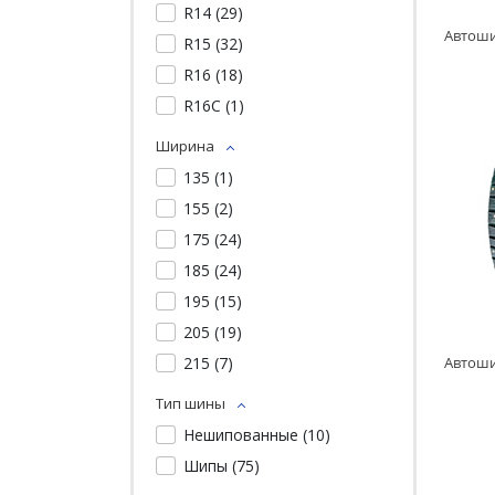
R14 (
29
)
R15 (
32
)
R16 (
18
)
R16C (
1
)
Ширина
135 (
1
)
155 (
2
)
175 (
24
)
185 (
24
)
195 (
15
)
205 (
19
)
215 (
7
)
Тип шины
Нешипованные (
10
)
Шипы (
75
)