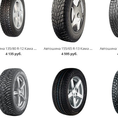
Автошина 135/80 R-12 Кама 503 68Q шип в Кургане
Автошина 155/65 R-13 Кама EURO 518 73T шип в Кургане
4 135 руб.
4 595 руб.