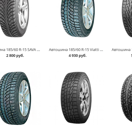
Автошина 185/60 R-15 SAVA ESKIMO STUD XL 88T шип в Кургане
Автошина 185/60 R-15 Viatti Brina Nordico V-522 84T шип в Кургане
2 800 руб.
4 930 руб.