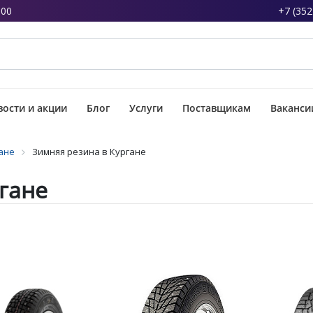
:00
+7 (352
ости и акции
Блог
Услуги
Поставщикам
Ваканси
ане
Зимняя резина в Кургане
гане