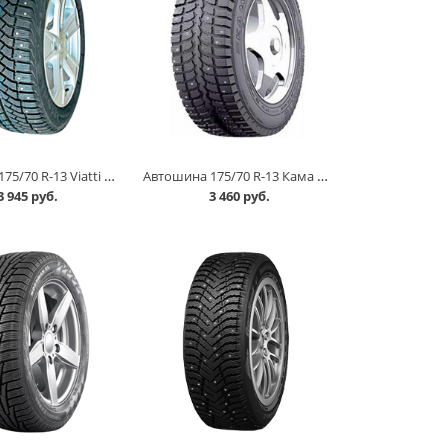
Автошина 175/70 R-13 Viatti Brina Nordico V-522 82T шип в Кургане
Автошина 175/70 R-13 Кама 505 82T шип в Кургане
3 945 руб.
3 460 руб.