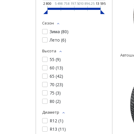
2 800
5 498.75
8 197.50
10 896.25
13 595
Сезон
Зима (
80
)
Лето (
6
)
Высота
55 (
9
)
60 (
13
)
65 (
42
)
70 (
23
)
75 (
3
)
80 (
2
)
Диаметр
R12 (
1
)
R13 (
11
)