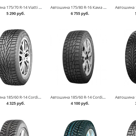
Автошина 175/70 R-14 Viatti Brina Nordico V-522 84T шип в Кургане
Автошина 175/80 R-16 Кама И 511 88Q шип (с камерой) в Кургане
5 290 руб.
6 755 руб.
Автошина 185/60 R-14 Cordiant Snow Cross 82T шип в Кургане
Автошина 185/60 R-14 Cordinat Winter Drive 82T в Кургане
4 325 руб.
4 100 руб.