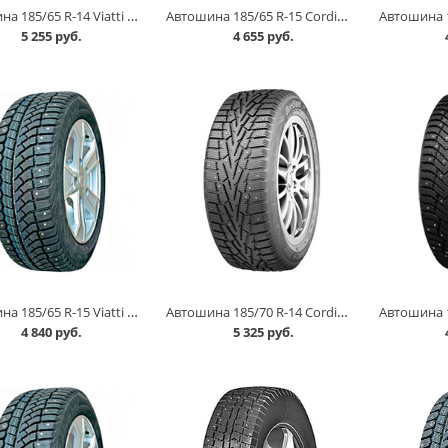
Автошина 185/65 R-14 Viatti Brina Nordico V-522 86T шип в Кургане
Автошина 185/65 R-15 Cordiant Winter Drive 92T в Кургане
5 255 руб.
4 655 руб.
Автошина 185/65 R-15 Viatti Brina Nordico V-522 88T шип в Кургане
Автошина 185/70 R-14 Cordiant Snow Cross 92Т шип в Кургане
4 840 руб.
5 325 руб.