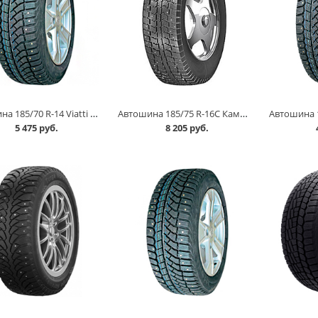
Автошина 185/70 R-14 Viatti Brina Nordico V-522 88T шип в Кургане
Автошина 185/75 R-16C Кама EURO 520 104/102R шип в Кургане
5 475 руб.
8 205 руб.