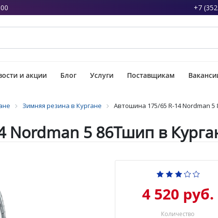
:00
+7 (352
ости и акции
Блог
Услуги
Поставщикам
Ваканси
ане
Зимняя резина в Кургане
Автошина 175/65 R-14 Nordman 5
4 Nordman 5 86Тшип в Курга
4 520 руб.
Количество