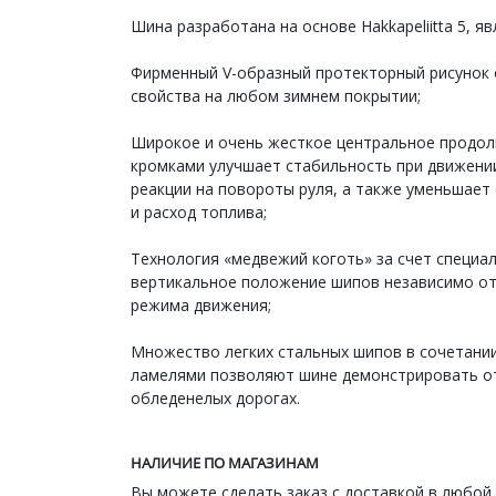
Шина разработана на основе Hakkapeliitta 5, я
Фирменный V-образный протекторный рисунок 
свойства на любом зимнем покрытии;
Широкое и очень жесткое центральное продол
кромками улучшает стабильность при движении
реакции на повороты руля, а также уменьшает 
и расход топлива;
Технология «медвежий коготь» за счет специа
вертикальное положение шипов независимо от
режима движения;
Множество легких стальных шипов в сочетани
ламелями позволяют шине демонстрировать от
обледенелых дорогах.
НАЛИЧИЕ ПО МАГАЗИНАМ
Вы можете сделать заказ с доставкой в любой