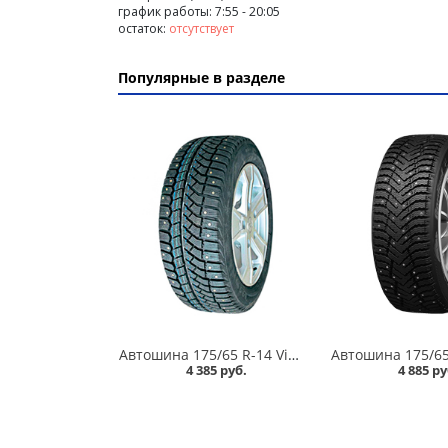
график работы: 7:55 - 20:05
остаток:
отсутствует
Популярные в разделе
Автошина 175/65 R-14 Viatti Brina Nordico V-522 82T шип в Кургане
4 385 руб.
4 885 ру