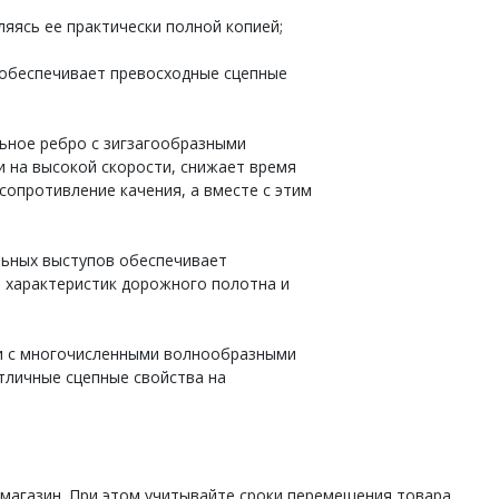
вляясь ее практически полной копией;
обеспечивает превосходные сцепные
ьное ребро с зигзагообразными
 на высокой скорости, снижает время
сопротивление качения, а вместе с этим
льных выступов обеспечивает
 характеристик дорожного полотна и
и с многочисленными волнообразными
личные сцепные свойства на
 магазин. При этом учитывайте сроки перемещения товара.