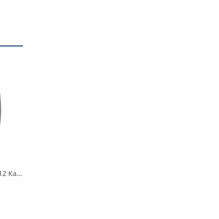
Автошина 135/80 R-12 Кама 503 68Q шип в Кургане