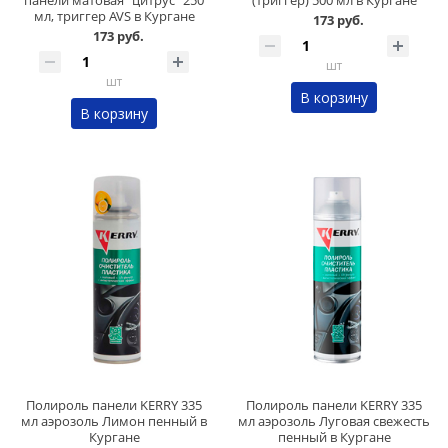
панели матовая "цитрус" 250
(триггер) 500 мл в Кургане
мл, триггер AVS в Кургане
173 руб.
173 руб.
шт
шт
В корзину
В корзину
Полироль панели KERRY 335
Полироль панели KERRY 335
мл аэрозоль Лимон пенный в
мл аэрозоль Луговая свежесть
Кургане
пенный в Кургане