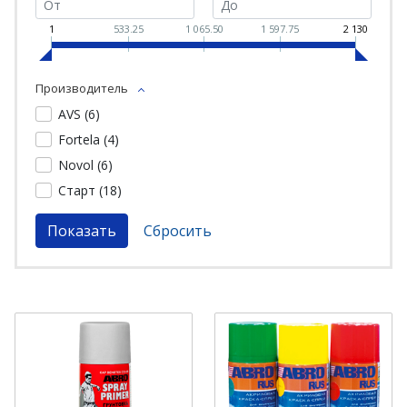
1
533.25
1 065.50
1 597.75
2 130
Производитель
AVS (
6
)
Fortela (
4
)
Novol (
6
)
Старт (
18
)