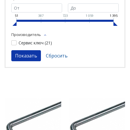
51
387
723
1 059
1 395
Производитель
Сервис ключ (
21
)