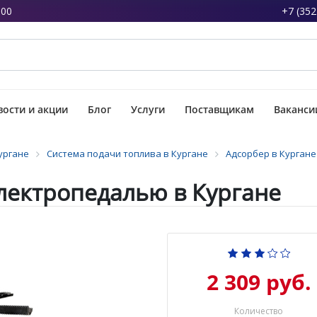
:00
+7 (352
ости и акции
Блог
Услуги
Поставщикам
Ваканси
ургане
Система подачи топлива в Кургане
Адсорбер в Кургане
электропедалью в Кургане
2 309 руб.
Количество