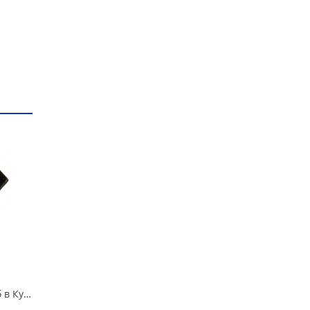
Адсорбер 21214 в/сб в Кургане