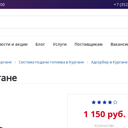
:00
+7 (352
ости и акции
Блог
Услуги
Поставщикам
Ваканси
ургане
Система подачи топлива в Кургане
Адсорбер в Кургане
гане
1 150 руб.
Количество