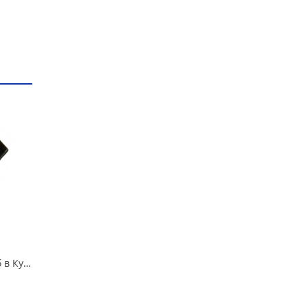
Адсорбер 21214 в/сб в Кургане