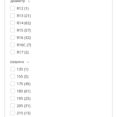
Диаметр
R12 (
1
)
R13 (
21
)
R14 (
62
)
R15 (
57
)
R16 (
32
)
R16C (
7
)
R17 (
2
)
Ширина
135 (
1
)
155 (
5
)
175 (
45
)
185 (
61
)
195 (
25
)
205 (
31
)
215 (
13
)