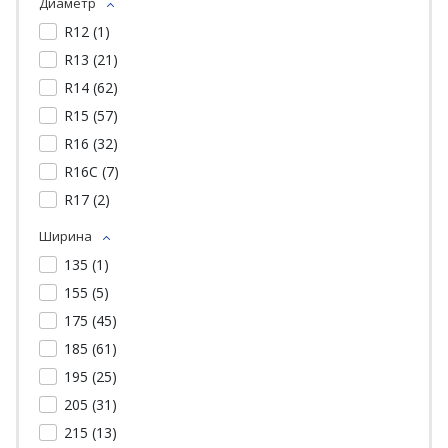
Диаметр
R12 (
1
)
R13 (
21
)
R14 (
62
)
R15 (
57
)
R16 (
32
)
R16C (
7
)
R17 (
2
)
Ширина
135 (
1
)
155 (
5
)
175 (
45
)
185 (
61
)
195 (
25
)
205 (
31
)
215 (
13
)