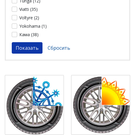
Tunga (
12
)
Viatti (
35
)
Voltyre (
2
)
Yokohama (
1
)
Кама (
38
)